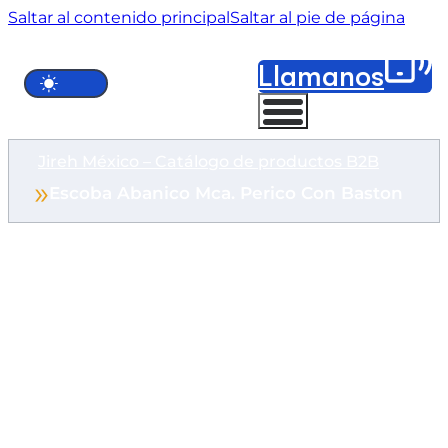
Saltar al contenido principal
Saltar al pie de página
Llámanos
Jireh México – Catálogo de productos B2B
Escoba Abanico Mca. Perico Con Baston