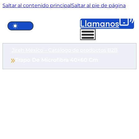
Saltar al contenido principal
Saltar al pie de página
Llámanos
Jireh México – Catálogo de productos B2B
Trapo De Microfibra 40×60 Cm