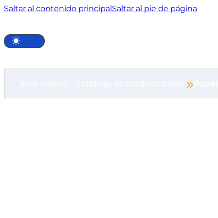
Saltar al contenido principal
Saltar al pie de página
Papel
Jireh México – Catálogo de productos B2B