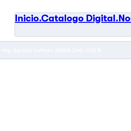
Inicio.
Catálogo Digital.
No
 Hig. Sanisol Gofrado 250X9 CMS. C/12 R