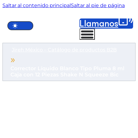
Saltar al contenido principal
Saltar al pie de página
Llámanos
Jireh México – Catálogo de productos B2B
Corrector Líquido Blanco Tipo Pluma 8 ml
Caja con 12 Piezas Shake N Squeeze Bic