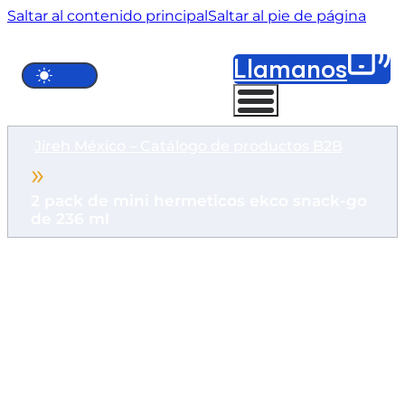
Saltar al contenido principal
Saltar al pie de página
Llámanos
Jireh México – Catálogo de productos B2B
2 pack de mini hermeticos ekco snack-go
de 236 ml